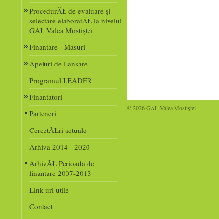
ProcedurĂŁ de evaluare și
selectare elaboratĂŁ la nivelul
GAL Valea Mostiștei
Finantare - Masuri
Apeluri de Lansare
Programul LEADER
Finantatori
© 2026 GAL Valea Mostiştei
Parteneri
CercetĂŁri actuale
Arhiva 2014 - 2020
ArhivĂŁ Perioada de
finantare 2007-2013
Link-uri utile
Contact